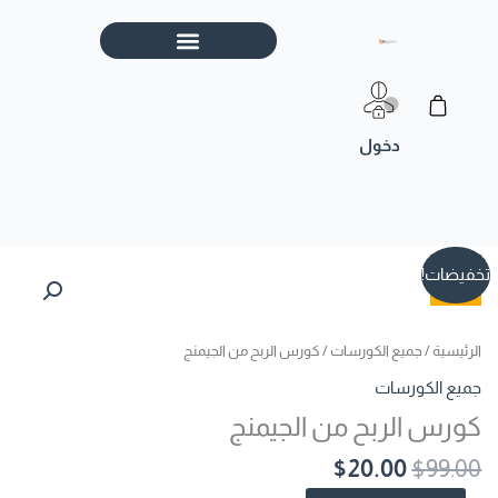
خطي
لى
لمحتوى
Cart
السعر
السعر
كمية
تخفيضات!
الأصلي
الحالي
كورس
هو:
هو:
الربح
$20.00.
$99.00.
من
الرئيسية
/
جميع الكورسات
/ كورس الربح من الجيمنج
الجيمنج
جميع الكورسات
كورس الربح من الجيمنج
$
20.00
$
99.00