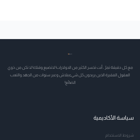
مع كل دقيقة تمرّ ، أنت تخسر الكثير من الدولارات! لاتضيع وقتك! لا تكن من ذوي
العقول الفقيرة الذين يريدون كل شيءببلاش وعبر سنوات من الجهد والتعب
الضائع!
سياسة الأكاديمية
شروط الاستخدام