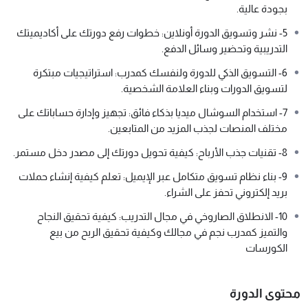
بجودة عالية.
5- نشر وتسويق الدورة أونلاين: خطوات رفع دورتك على أكاديميتك
حان الوقت لتحويل معرفتك وشغفك إلى نجاح مالي حقيقي!
التدريبية وتحضير وسائل الدفع.
6- التسويق الذكي للدورة ولنفسك كمدرب: استراتيجيات مبتكرة
️شروحات مصورة مسبقاً بالتفصيل عن إنشاء دورتك التدريبية
لتسويق الدورات وبناء العلامة الشخصية.
ورفعها أونلاين بأكاديمية خاصة بك، وتسويقها وتسويق المدرب وصولاً
لمرحلة المدرب النجم، خطوة بخطوة بشكل عملي
7- استخدام السوشال ميديا بذكاء فائق: تجهيز وإدارة حساباتك على
إنشاء الدورة التدريبية من الصفر
مختلف المنصات لجذب المزيد من المتابعين.
اختيار الموضوع المناسب لجمهورك الذي يبحث عنك
8- تقنيات جذب الأرباح: كيفية تحويل دورتك إلى مصدر دخل مستمر.
وضع خطة للدورة التدريبية ثم تصويرها
رفعها أونلاين على أكاديميتك وتحضير وسائل الدفع
9- بناء نظام تسويق متكامل عبر الإيميل: تعلم كيفية إنشاء حملات
تجهيز حساباتك بالسوشال ميديا وتجهيز المحتوى الخاص بك
بريد إلكتروني تحفز على الشراء.
تسويق الدورة، تسويق نفسك، بكل الطرق العملية الحقيقية التي
10- الانطلاق الصاروخي في مجال التدريب: كيفية تحقيق النجاح
تجلب لك الأرباح بشكل يومي باذن الله تعالى
والتميز كمدرب نجم في مجالك وكيفية تحقيق الربح من بيع
الانطلاق في العمل كالصاروخ
الكورسات
كورس المدرب النجم (الربح من بيع الدورات التدريبية) يشمل
محتوى الدورة
الشروحات المصورة مسبقاً، والملفات الرقمية المساعدة، بكل أسرار