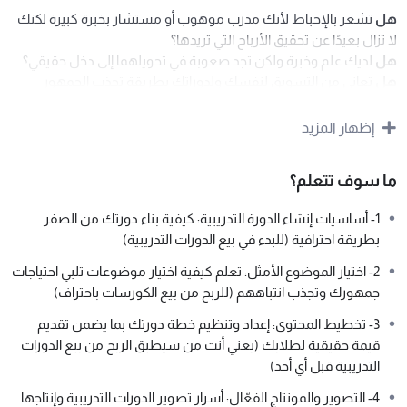
هل
تشعر بالإحباط لأنك مدرب موهوب أو مستشار بخبرة كبيرة لكنك
لا تزال بعيدًا عن تحقيق الأرباح التي تريدها؟
هل
لديك علم وخبرة ولكن تجد صعوبة في تحويلهما إلى دخل حقيقي؟
هل
تعاني من التسويق لنفسك ولدوراتك بطريقة تجذب الجمهور
المناسب؟
هل
تجد نفسك ضائعًا وسط الزحام وتحتاج إلى تميز دورتك عن البقية؟
إظهار المزيد
كورس المدرب النجم هو الحل الذي تبحث عنه من أجل الربع من بيع
ما سوف تتعلم؟
الدورات التدريبية
1- أساسيات إنشاء الدورة التدريبية: كيفية بناء دورتك من الصفر
من الخبرة إلى الربح
: نعلمك كيف تحول خبرتك إلى دورات تدريبية
بطريقة احترافية (للبدء في بيع الدورات التدريبية)
مربحة وجذابة
2- اختيار الموضوع الأمثل: تعلم كيفية اختيار موضوعات تلبي احتياجات
استراتيجيات تسويق مبتكرة
: نزودك بأساليب تسويقية فعّالة
جمهورك وتجذب انتباههم (للربح من بيع الكورسات باحتراف)
ومبتكرة لتصل إلى جمهورك المستهدف
تميز في سوق التدريب
: نساعدك على تطوير دورات تبرز فيها
3- تخطيط المحتوى: إعداد وتنظيم خطة دورتك بما يضمن تقديم
كمدرب نجم وتتميز عن المنافسة
قيمة حقيقية لطلابك (يعني أنت من سيطبق الربح من بيع الدورات
التدريبية قبل أي أحد)
مع كورس المدرب النجم، لن تكون مجرد مدرب آخر في السوق، بل
4- التصوير والمونتاج الفعّال: أسرار تصوير الدورات التدريبية وإنتاجها
ستكون النجم الذي يضيء بسماء التدريب والربح من بيع الكورسات