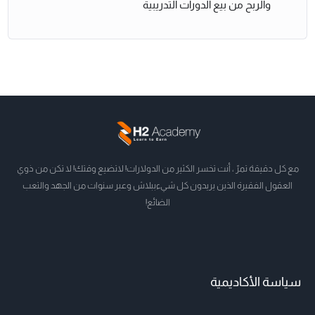
والربح من بيع الدورات التدريبية
مع كل دقيقة تمرّ ، أنت تخسر الكثير من الدولارات! لاتضيع وقتك! لا تكن من ذوي
العقول الفقيرة الذين يريدون كل شيءببلاش وعبر سنوات من الجهد والتعب
الضائع!
سياسة الأكاديمية