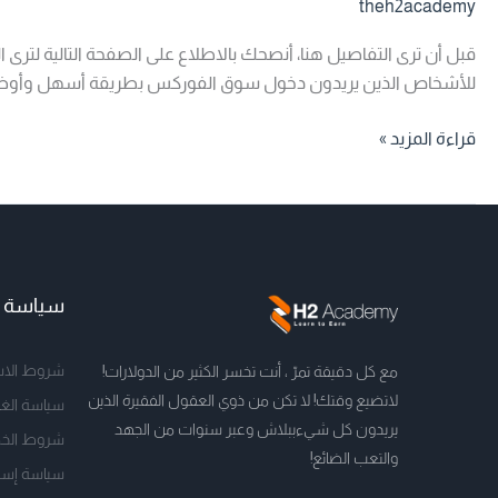
theh2academy
للأشخاص الذين يريدون دخول سوق الفوركس بطريقة أسهل وأوضح، بدو
قراءة المزيد »
سياسة ال
شروط الاس
مع كل دقيقة تمرّ ، أنت تخسر الكثير من الدولارات!
لاتضيع وقتك! لا تكن من ذوي العقول الفقيرة الذين
سياسة الغا
يريدون كل شيءببلاش وعبر سنوات من الجهد
شروط الخ
والتعب الضائع!
سياسة إستر