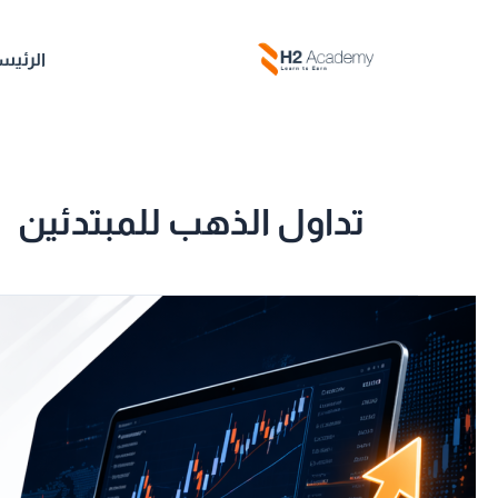
خطي
لى
الرئيس
لمحتوى
تداول الذهب للمبتدئين
دبلوم
السوق
المالي
:
تعلم
التداول
من