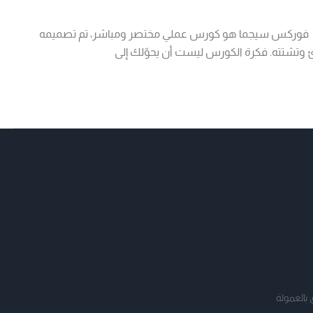
أن ترى التفاصيل هنا، أنصحك بالاطلاع على الصفحة التالية لترى العروض الحالية المذهلة بمناسبة الانطلاق : http://Theh2sigma.com\ فوركس سيجما هو كورس عملي مختصر ومباشر، تم تصميمه
 وتشتته. فكرة الكورس ليست أن يحوّلك إلى
 بالعمولة