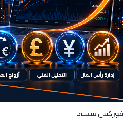
فوركس سيجما